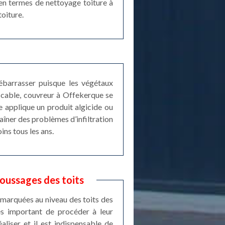
 en termes de nettoyage toiture à
oiture.
débarrasser puisque les végétaux
ccable, couvreur à Offekerque se
 applique un produit algicide ou
aîner des problèmes d’infiltration
ins tous les ans.
oussages des toits
marquées au niveau des toits des
rès important de procéder à leur
liser et il est indispensable de