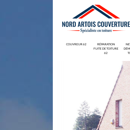
COUVREUR 62
RÉPARATION
NE
FUITE DE TOITURE
DÉM
62
T