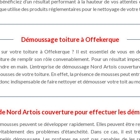
bénéficiez d’un résultat performant à la hauteur de vos attentes
e utilise des produits réglementaires pour le nettoyage de votre t
Démoussage toiture à Offekerque
sur votre toiture à Offekerque ? Il est essentiel de vous en 
iture de remplir son rôle convenablement. Pour un résultat impe
endre en main. L’entreprise de démoussage Nord Artois couverture
ousses de votre toiture. En effet, la présence de mousses peut entr
st donc indispensable de faire nettoyer et démousser votre toit au mo
e Nord Artois couverture pour effectuer les dém
 mousses peuvent se développer rapidement. Elles peuvent être re
vitablement des problèmes d'étanchéité. Dans ce cas, il est t
ppelés démoussage. Les profanes ne sont pas capables de les réa