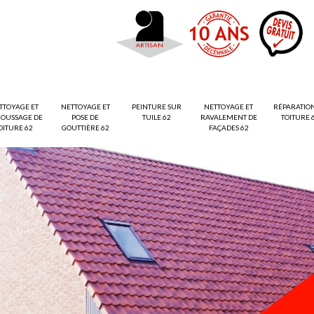
TTOYAGE ET
NETTOYAGE ET
PEINTURE SUR
NETTOYAGE ET
RÉPARATIO
OUSSAGE DE
POSE DE
TUILE 62
RAVALEMENT DE
TOITURE 
OITURE 62
GOUTTIÈRE 62
FAÇADES 62