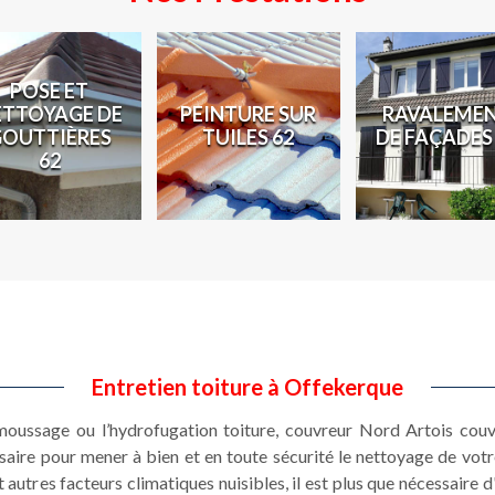
POSE ET
ETTOYAGE DE
PEINTURE SUR
RAVALEME
GOUTTIÈRES
TUILES 62
DE FAÇADES
62
Entretien toiture à Offekerque
émoussage ou l’hydrofugation toiture, couvreur Nord Artois cou
ssaire pour mener à bien et en toute sécurité le nettoyage de votr
 autres facteurs climatiques nuisibles, il est plus que nécessaire d