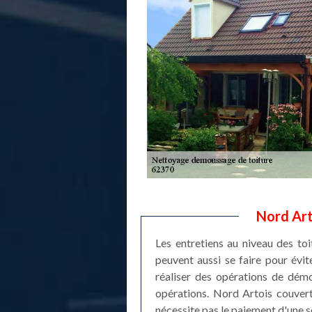
Nord Art
Les entretiens au niveau des toi
peuvent aussi se faire pour évite
réaliser des opérations de démo
opérations. Nord Artois couvertu
nécessite pas le paiement d'une 