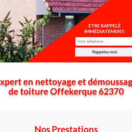
ETRE RAPPELÉ
IMMÉDIATEMENT:
xpert en nettoyage et démoussa
de toiture Offekerque 62370
Nos Prestations