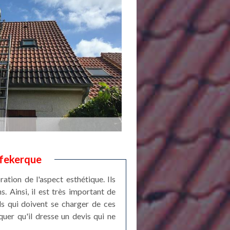
ffekerque
ation de l'aspect esthétique. Ils
s. Ainsi, il est très important de
ls qui doivent se charger de ces
quer qu'il dresse un devis qui ne