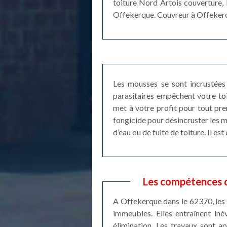
toiture Nord Artois couverture, 
Offekerque. Couvreur à Offekerqu
Les mousses se sont incrustées 
parasitaires empêchent votre to
met à votre profit pour tout pr
fongicide pour désincruster les m
d’eau ou de fuite de toiture. Il e
Les compétences d
A Offekerque dans le 62370, les
immeubles. Elles entraînent iné
élimination. Les travaux sont a