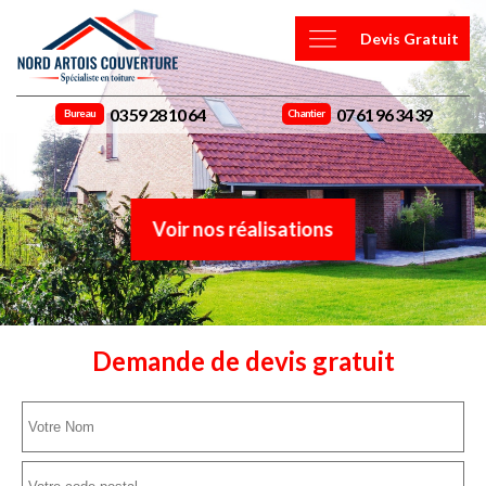
Devis Gratuit
03 59 28 10 64
07 61 96 34 39
Bureau
Chantier
Voir nos réalisations
Demande de devis gratuit