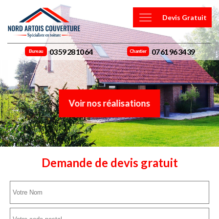
Devis Gratuit
03 59 28 10 64
07 61 96 34 39
Bureau
Chantier
Voir nos réalisations
Demande de devis gratuit