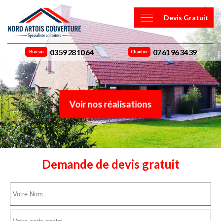
Devis Gratuit
03 59 28 10 64
07 61 96 34 39
Bureau
Chantier
Voir nos réalisations
Demande de devis gratuit