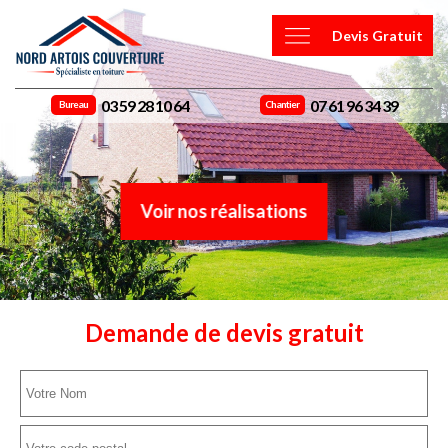
Devis Gratuit
03 59 28 10 64
07 61 96 34 39
Bureau
Chantier
Voir nos réalisations
Demande de devis gratuit