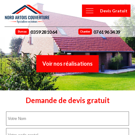
Devis Gratuit
03 59 28 10 64
07 61 96 34 39
Bureau
Chantier
Voir nos réalisations
Demande de devis gratuit