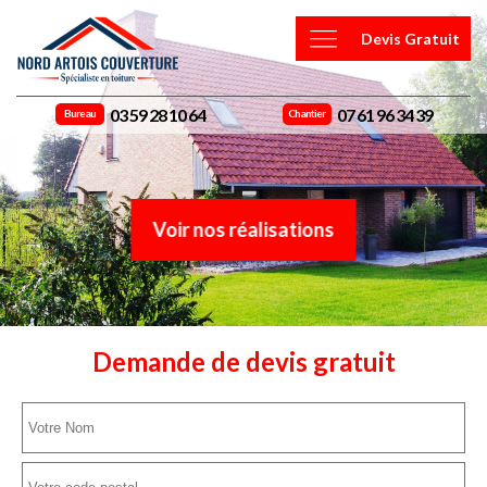
Devis Gratuit
03 59 28 10 64
07 61 96 34 39
Bureau
Chantier
Voir nos réalisations
Demande de devis gratuit