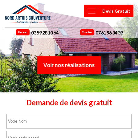
Devis Gratuit
03 59 28 10 64
07 61 96 34 39
Bureau
Chantier
Voir nos réalisations
Demande de devis gratuit