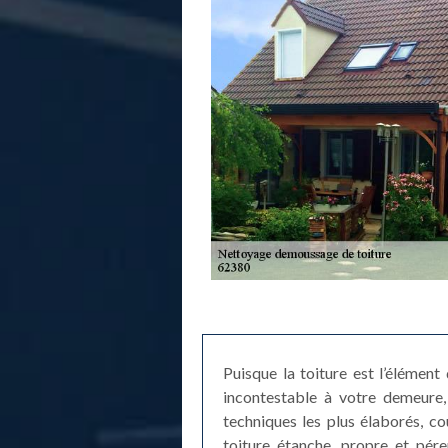
Puisque la toiture est l’élément
incontestable à votre demeure, 
techniques les plus élaborés, c
toiture étanche, propre et pér