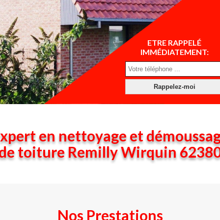
ETRE RAPPELÉ
IMMÉDIATEMENT:
xpert en nettoyage et démoussa
de toiture Remilly Wirquin 6238
Nos Prestations