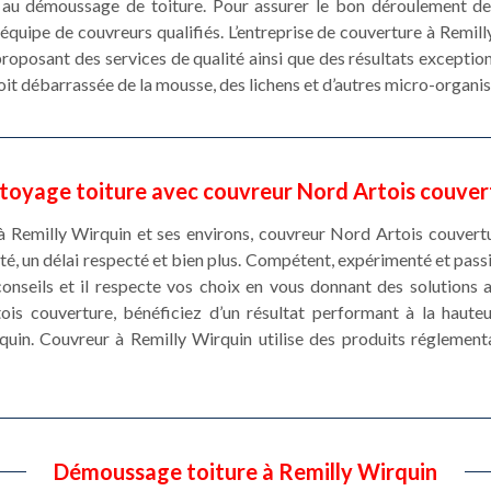
et au démoussage de toiture. Pour assurer le bon déroulement 
équipe de couvreurs qualifiés. L’entreprise de couverture à Remil
roposant des services de qualité ainsi que des résultats exceptio
soit débarrassée de la mousse, des lichens et d’autres micro-organi
toyage toiture avec couvreur Nord Artois couver
à Remilly Wirquin et ses environs, couvreur Nord Artois couvertu
ité, un délai respecté et bien plus. Compétent, expérimenté et pas
onseils et il respecte vos choix en vous donnant des solution
tois couverture, bénéficiez d’un résultat performant à la haut
quin. Couvreur à Remilly Wirquin utilise des produits réglement
Démoussage toiture à Remilly Wirquin