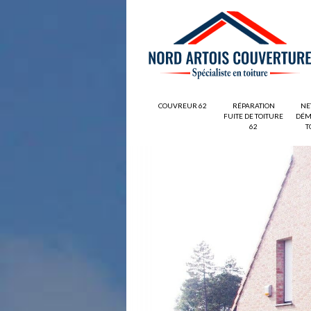
COUVREUR 62
RÉPARATION
NE
FUITE DE TOITURE
DÉM
62
T