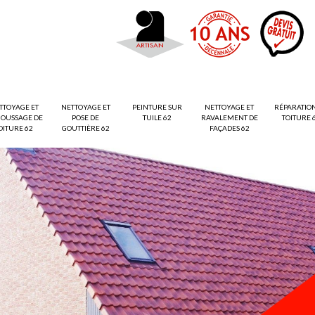
TTOYAGE ET
NETTOYAGE ET
PEINTURE SUR
NETTOYAGE ET
RÉPARATIO
OUSSAGE DE
POSE DE
TUILE 62
RAVALEMENT DE
TOITURE 
OITURE 62
GOUTTIÈRE 62
FAÇADES 62