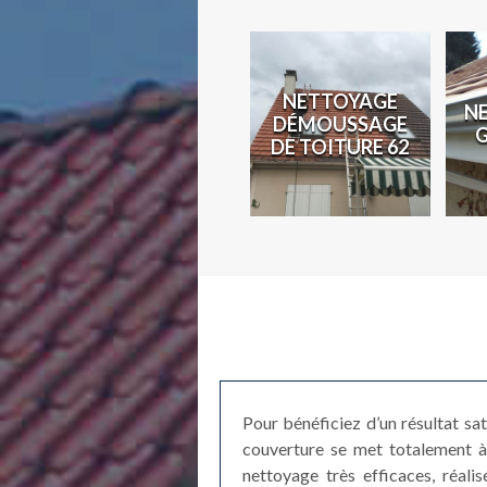
N
NETTOYAGE
N
COUVREUR 62
DÉMOUSSAGE
2
DE TOITURE 62
Pour bénéficiez d’un résultat sa
couverture se met totalement à
nettoyage très efficaces, réali