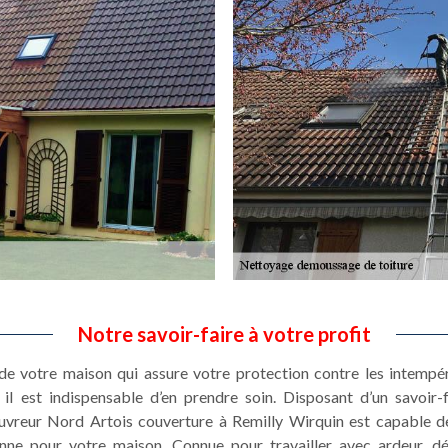
Notre savoir-faire à votre profit
 de votre maison qui assure votre protection contre les intempé
il est indispensable d’en prendre soin. Disposant d’un savoir
ouvreur Nord Artois couverture à Remilly Wirquin est capable d
enne pour votre maison. Connue pour travailler avec ardeur, d