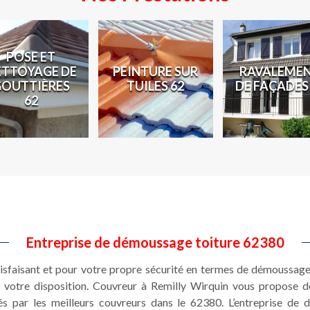
POSE ET
ETTOYAGE DE
PEINTURE SUR
RAVALEME
GOUTTIÈRES
TUILES 62
DE FAÇADES
62
Entreprise de démoussage toiture 62380
tisfaisant et pour votre propre sécurité en termes de démoussage 
 votre disposition. Couvreur à Remilly Wirquin vous propose 
sés par les meilleurs couvreurs dans le 62380. L’entreprise d