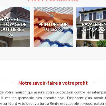
POSE ET
ETTOYAGE DE
PEINTURE SUR
RAVALEME
GOUTTIÈRES
TUILES 62
DE FAÇADES
62
Notre savoir-faire à votre profit
 de votre maison qui assure votre protection contre les intempé
il est indispensable d’en prendre soin. Disposant d’un savoir
vreur Nord Artois couverture à Renty est capable de vous réaliser