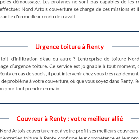
ppelés démoussage. Les profanes ne sont pas capables de les réa
effectuer. Nord Artois couverture se charge de ces missions et il 
antie d'un meilleur rendu de travail.
Urgence toiture à Renty
toit, d’infiltration d’eau ou autre ? L’entreprise de toiture N
nage d’urgence toiture. Ce service est joignable à tout moment, 
enty en cas de soucis, il peut intervenir chez vous très rapidement 
e de problème à votre couverture, où que vous soyez dans Renty, l’
on pour tout prendre en main.
Couvreur à Renty : votre meilleur allié
 Nord Artois couverture met à votre profit ses meilleurs couvreurs
’entretien toiture à Renty, confirme leur compétence et leur pr