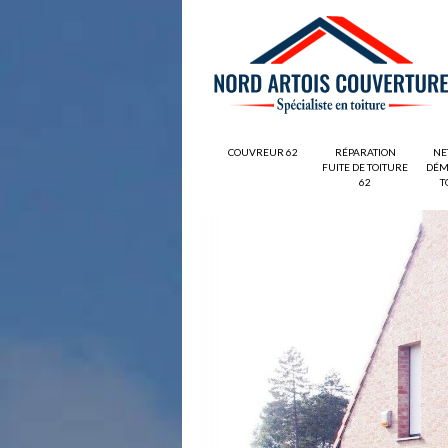
COUVREUR 62
RÉPARATION
NE
FUITE DE TOITURE
DÉM
62
T