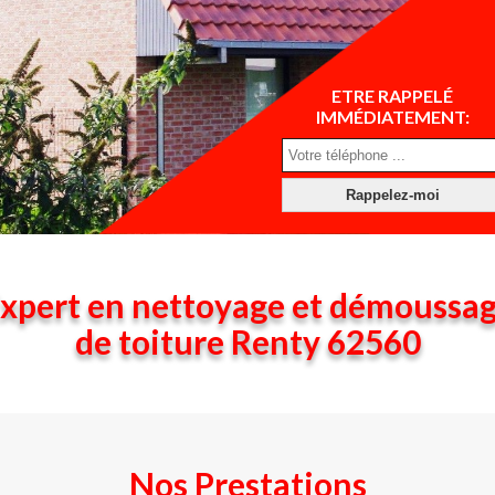
ETRE RAPPELÉ
IMMÉDIATEMENT:
xpert en nettoyage et démoussa
de toiture Renty 62560
Nos Prestations