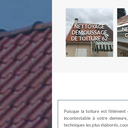
N
NETTOYAGE
N
COUVREUR 62
DÉMOUSSAGE
2
DE TOITURE 62
Puisque la toiture est l’élément
incontestable à votre demeure, 
techniques les plus élaborés, cou