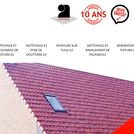
TTOYAGE ET
NETTOYAGE ET
PEINTURE SUR
NETTOYAGE ET
RÉPARATIO
OUSSAGE DE
POSE DE
TUILE 62
RAVALEMENT DE
TOITURE 
OITURE 62
GOUTTIÈRE 62
FAÇADES 62