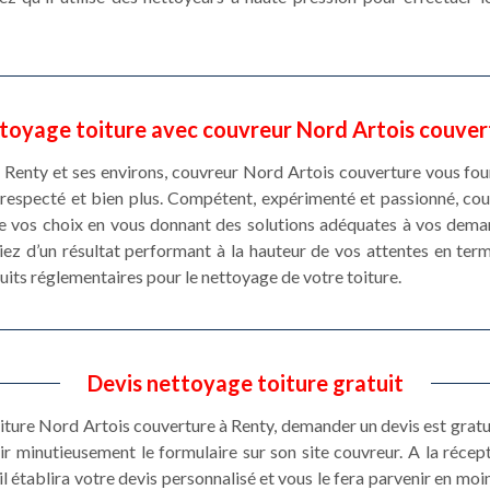
toyage toiture avec couvreur Nord Artois couver
 Renty et ses environs, couvreur Nord Artois couverture vous four
i respecté et bien plus. Compétent, expérimenté et passionné, co
te vos choix en vous donnant des solutions adéquates à vos deman
ez d’un résultat performant à la hauteur de vos attentes en ter
uits réglementaires pour le nettoyage de votre toiture.
Devis nettoyage toiture gratuit
oiture Nord Artois couverture à Renty, demander un devis est grat
lir minutieusement le formulaire sur son site couvreur. A la réce
 il établira votre devis personnalisé et vous le fera parvenir en mo