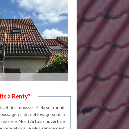
its à Renty?
ts et des mousses. Cela se traduit
émoussage et de nettoyage sont à
 la matière. Nord Artois couverture
les opérations le plus rapidement