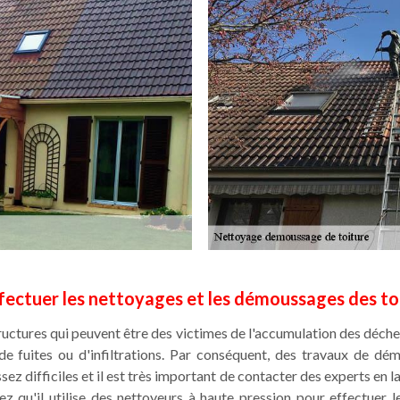
fectuer les nettoyages et les démoussages des to
ructures qui peuvent être des victimes de l'accumulation des déche
de fuites ou d'infiltrations. Par conséquent, des travaux de d
ssez difficiles et il est très important de contacter des experts en
z qu'il utilise des nettoyeurs à haute pression pour effectuer 