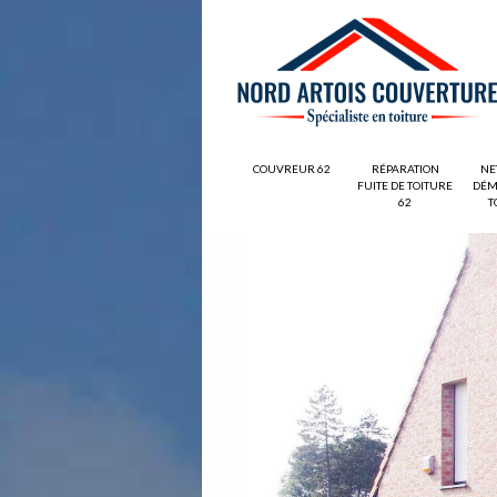
COUVREUR 62
RÉPARATION
NE
FUITE DE TOITURE
DÉM
62
T