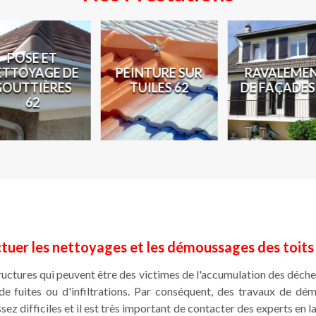
POSE ET
ETTOYAGE DE
PEINTURE SUR
RAVALEME
GOUTTIÈRES
TUILES 62
DE FAÇADES
62
ctuer les nettoyages et les démoussages des toits
ructures qui peuvent être des victimes de l'accumulation des déche
de fuites ou d'infiltrations. Par conséquent, des travaux de d
ssez difficiles et il est très important de contacter des experts en