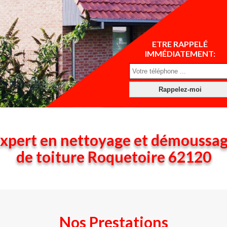
ETRE RAPPELÉ
IMMÉDIATEMENT:
xpert en nettoyage et démoussa
de toiture Roquetoire 62120
Nos Prestations