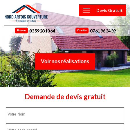
Devis Gratuit
03 59 28 10 64
07 61 96 34 39
Bureau
Chantier
Voir nos réalisations
Demande de devis gratuit