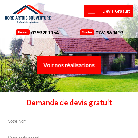
Devis Gratuit
03 59 28 10 64
07 61 96 34 39
Bureau
Chantier
Voir nos réalisations
Demande de devis gratuit