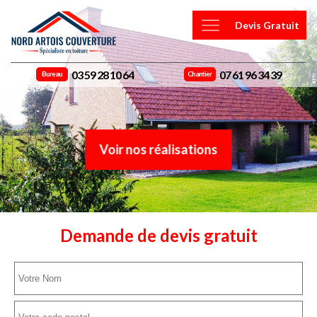
Devis Gratuit
03 59 28 10 64
07 61 96 34 39
Bureau
Chantier
Voir nos réalisations
Demande de devis gratuit