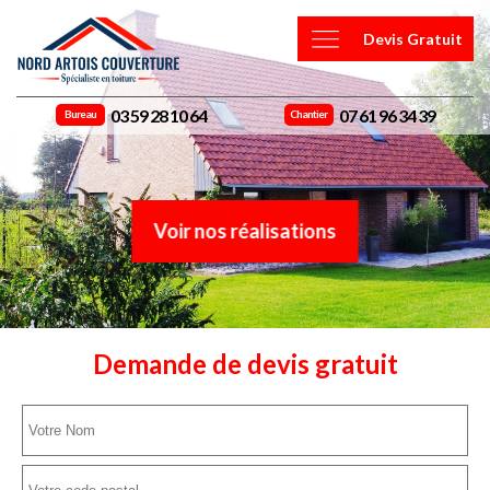
Devis Gratuit
03 59 28 10 64
07 61 96 34 39
Bureau
Chantier
Voir nos réalisations
Demande de devis gratuit