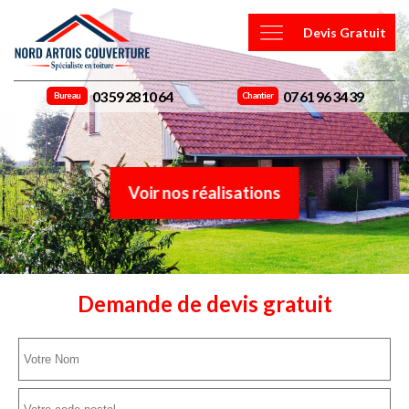
Devis Gratuit
03 59 28 10 64
07 61 96 34 39
Bureau
Chantier
Voir nos réalisations
Demande de devis gratuit