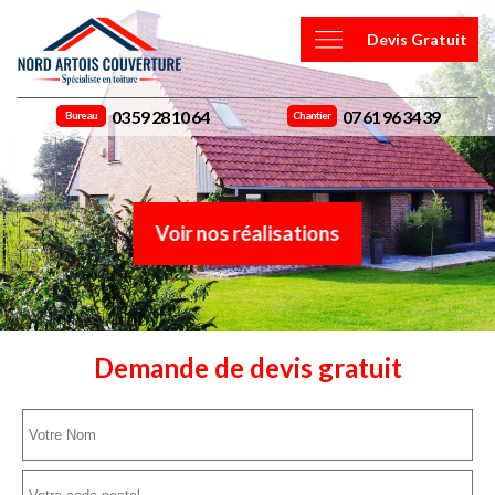
Devis Gratuit
03 59 28 10 64
07 61 96 34 39
Bureau
Chantier
Voir nos réalisations
Demande de devis gratuit