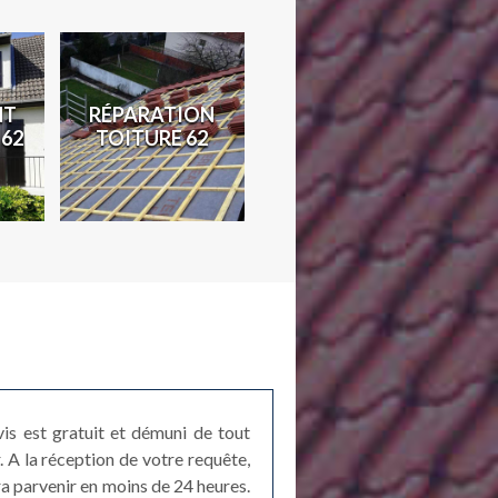
NT
RÉPARATION
TRAVAUX DE
D
 62
TOITURE 62
ZINGUERIE 62
is est gratuit et démuni de tout
. A la réception de votre requête,
era parvenir en moins de 24 heures.