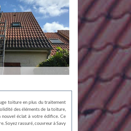
uge toiture en plus du traitement
olidité des éléments de la toiture,
 nouvel éclat à votre édifice. Ce
re. Soyez rassuré, couvreur à Savy