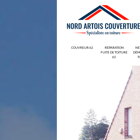
COUVREUR 62
RÉPARATION
NE
FUITE DE TOITURE
DÉM
62
T