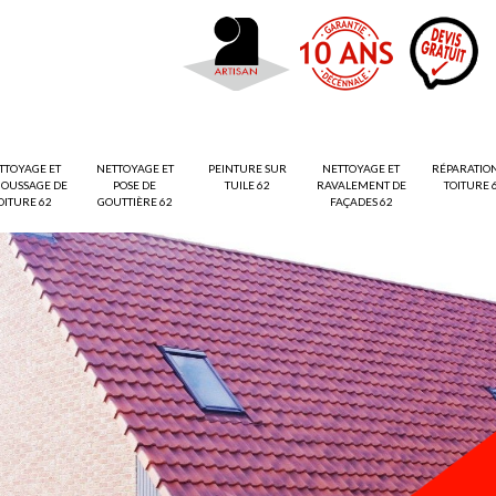
TTOYAGE ET
NETTOYAGE ET
PEINTURE SUR
NETTOYAGE ET
RÉPARATIO
OUSSAGE DE
POSE DE
TUILE 62
RAVALEMENT DE
TOITURE 
OITURE 62
GOUTTIÈRE 62
FAÇADES 62