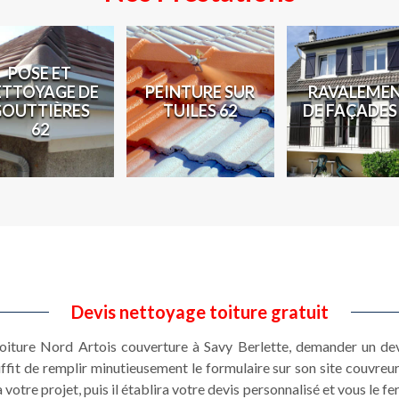
POSE ET
ETTOYAGE DE
PEINTURE SUR
RAVALEME
GOUTTIÈRES
TUILES 62
DE FAÇADES
62
Devis nettoyage toiture gratuit
toiture Nord Artois couverture à Savy Berlette, demander un dev
ffit de remplir minutieusement le formulaire sur son site couvreur
votre projet, puis il établira votre devis personnalisé et vous le f