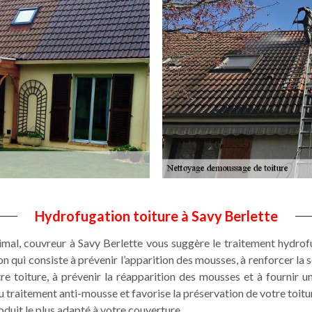
Hydrofugation toiture à Savy Berlette
imal, couvreur à Savy Berlette vous suggère le traitement hydrof
n qui consiste à prévenir l’apparition des mousses, à renforcer la s
re toiture, à prévenir la réapparition des mousses et à fournir un
traitement anti-mousse et favorise la préservation de votre toitu
roduit le plus adapté à votre couverture.