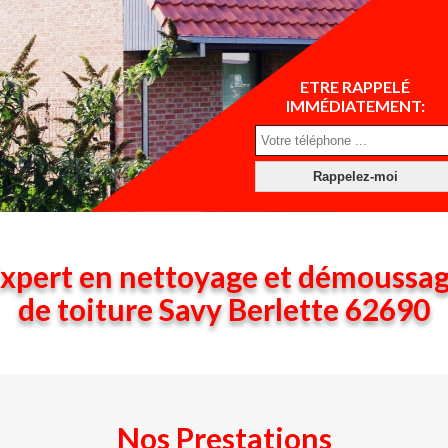
ETRE RAPPELÉ
IMMÉDIATEMENT:
xpert en nettoyage et démoussa
de toiture Savy Berlette 62690
Nos Prestations