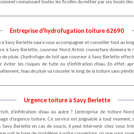
sionnel connaissant toutes les ficelles du métier par ses bouts des
Entreprise d’hydrofugation toiture 62690
 Savy Berlette saura vous accompagner et conseiller tout au long d
ure à Savy Berlette, couvreur Nord Artois couverture donnera le
u de pluie. L’hydrofuge de toit que couvreur à Savy Berlette effec
 éviter les risques de fuite ou d’infiltration d’eau. En effet, ap
tement, l’eau de pluie va ruisseler le long de la toiture sans pénét
Urgence toiture à Savy Berlette
toit, d’infiltration d’eau ou autre ? L’entreprise de toiture N
nage d’urgence toiture. Ce service est joignable à tout moment, 
Savy Berlette en cas de soucis, il peut intervenir chez vous tr
que soit le type de problème à votre couverture, où que vous soyez