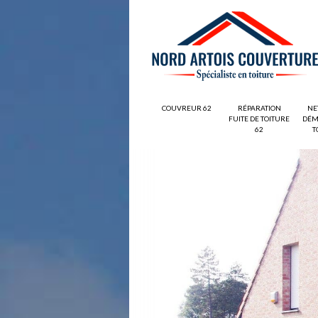
COUVREUR 62
RÉPARATION
NE
FUITE DE TOITURE
DÉM
62
T