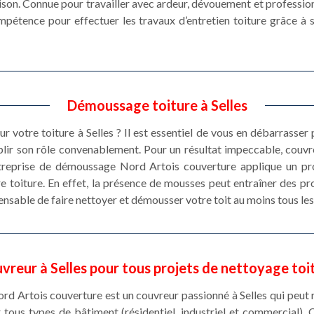
son. Connue pour travailler avec ardeur, dévouement et profession
ompétence pour effectuer les travaux d’entretien toiture grâce à 
Démoussage toiture à Selles
r votre toiture à Selles ? Il est essentiel de vous en débarrasser
ir son rôle convenablement. Pour un résultat impeccable, couvre
ntreprise de démoussage Nord Artois couverture applique un pro
e toiture. En effet, la présence de mousses peut entraîner des pro
spensable de faire nettoyer et démousser votre toit au moins tous les
vreur à Selles pour tous projets de nettoyage toi
Nord Artois couverture est un couvreur passionné à Selles qui peut
tous types de bâtiment (résidentiel, industriel et commercial).