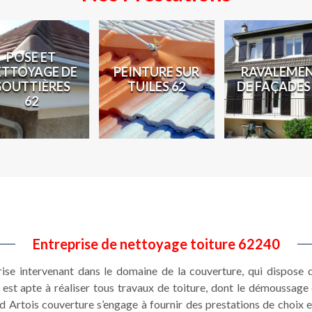
POSE ET
ETTOYAGE DE
PEINTURE SUR
RAVALEME
GOUTTIÈRES
TUILES 62
DE FAÇADES
62
Entreprise de nettoyage toiture 62240
se intervenant dans le domaine de la couverture, qui dispose d
est apte à réaliser tous travaux de toiture, dont le démoussage de
 Artois couverture s’engage à fournir des prestations de choix et