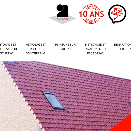
TTOYAGE ET
NETTOYAGE ET
PEINTURE SUR
NETTOYAGE ET
RÉPARATIO
OUSSAGE DE
POSE DE
TUILE 62
RAVALEMENT DE
TOITURE 
OITURE 62
GOUTTIÈRE 62
FAÇADES 62