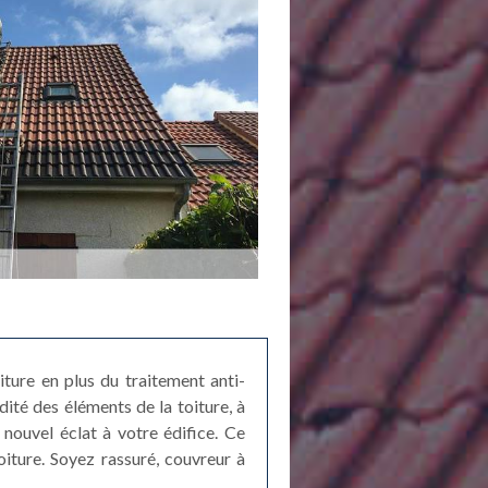
iture en plus du traitement anti-
dité des éléments de la toiture, à
 nouvel éclat à votre édifice. Ce
iture. Soyez rassuré, couvreur à