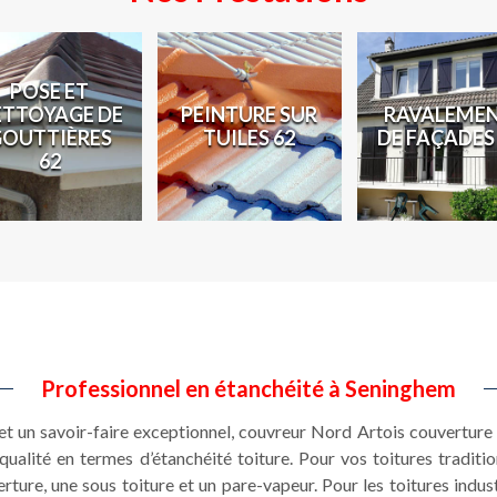
POSE ET
ETTOYAGE DE
PEINTURE SUR
RAVALEME
GOUTTIÈRES
TUILES 62
DE FAÇADES
62
Professionnel en étanchéité à Seninghem
et un savoir-faire exceptionnel, couvreur Nord Artois couvertur
qualité en termes d’étanchéité toiture. Pour vos toitures traditio
rture, une sous toiture et un pare-vapeur. Pour les toitures industr