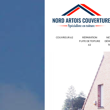
COUVREUR 62
RÉPARATION
NE
FUITE DE TOITURE
DÉM
62
T