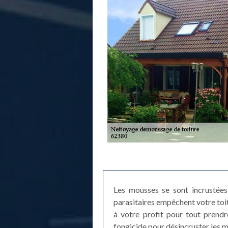
Les mousses se sont incrustées
parasitaires empêchent votre toi
à votre profit pour tout prend
fongicide pour désincruster les m