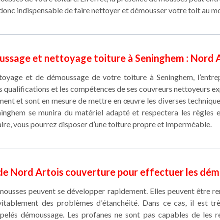
st donc indispensable de faire nettoyer et démousser votre toit au mo
ussage et nettoyage toiture à Seninghem : Nord 
ttoyage et de démoussage de votre toiture à Seninghem, l’entr
es qualifications et les compétences de ses couvreurs nettoyeurs 
ment et sont en mesure de mettre en œuvre les diverses techniques
eninghem se munira du matériel adapté et respectera les règles 
aire, vous pourrez disposer d’une toiture propre et imperméable.
e Nord Artois couverture pour effectuer les dém
mousses peuvent se développer rapidement. Elles peuvent être re
vitablement des problèmes d'étanchéité. Dans ce cas, il est t
ppelés démoussage. Les profanes ne sont pas capables de les réa