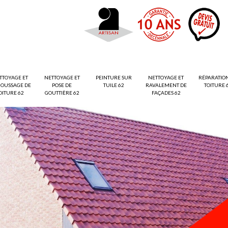
TTOYAGE ET
NETTOYAGE ET
PEINTURE SUR
NETTOYAGE ET
RÉPARATIO
OUSSAGE DE
POSE DE
TUILE 62
RAVALEMENT DE
TOITURE 
OITURE 62
GOUTTIÈRE 62
FAÇADES 62