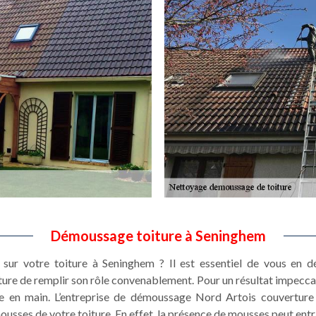
Démoussage toiture à Seninghem
 sur votre toiture à Seninghem ? Il est essentiel de vous en d
ture de remplir son rôle convenablement. Pour un résultat impecc
re en main. L’entreprise de démoussage Nord Artois couverture 
ousses de votre toiture. En effet, la présence de mousses peut entr