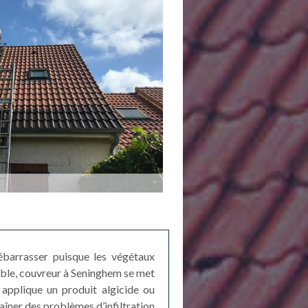
ébarrasser puisque les végétaux
able, couvreur à Seninghem se met
applique un produit algicide ou
aîner des problèmes d’infiltration