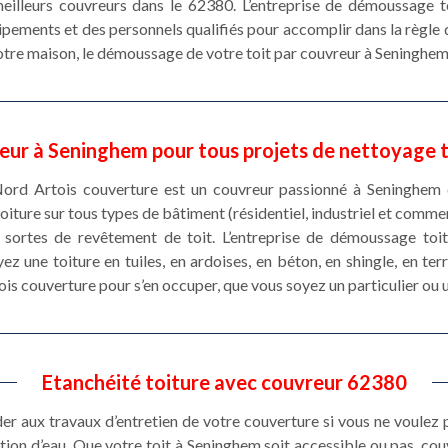
s meilleurs couvreurs dans le 62380. L’entreprise de démoussage 
ments et des personnels qualifiés pour accomplir dans la règle de l
votre maison, le démoussage de votre toit par couvreur à Seninghem
eur à Seninghem pour tous projets de nettoyage t
e Nord Artois couverture est un couvreur passionné à Seninghem 
iture sur tous types de bâtiment (résidentiel, industriel et comme
s sortes de revêtement de toit. L’entreprise de démoussage to
z une toiture en tuiles, en ardoises, en béton, en shingle, en terre
ois couverture pour s’en occuper, que vous soyez un particulier ou 
Etanchéité toiture avec couvreur 62380
éder aux travaux d’entretien de votre couverture si vous ne voulez
ration d’eau. Que votre toit à Seninghem soit accessible ou pas, c