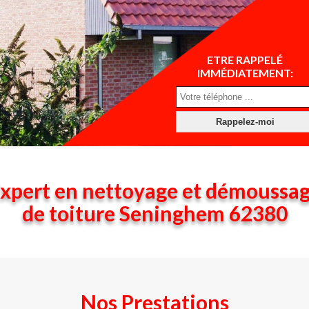
ETRE RAPPELÉ
IMMÉDIATEMENT:
xpert en nettoyage et démoussa
de toiture Seninghem 62380
Nos Prestations