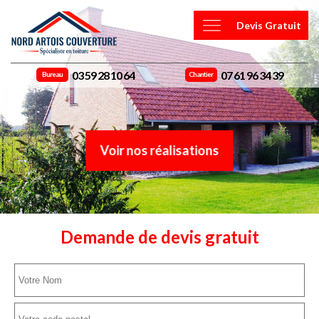
Devis Gratuit
03 59 28 10 64
07 61 96 34 39
Bureau
Chantier
Voir nos réalisations
Demande de devis gratuit