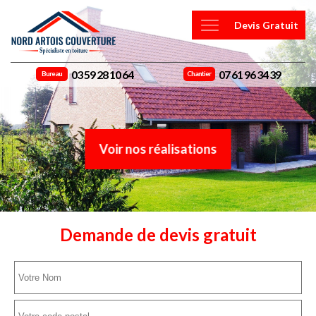
Devis Gratuit
03 59 28 10 64
07 61 96 34 39
Bureau
Chantier
Voir nos réalisations
Demande de devis gratuit