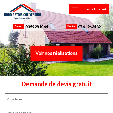
Devis Gratuit
03 59 28 10 64
07 61 96 34 39
Bureau
Chantier
Voir nos réalisations
Demande de devis gratuit