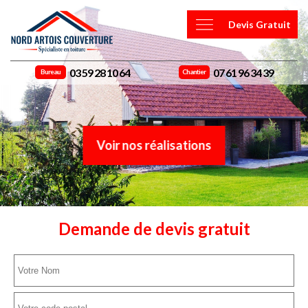
Devis Gratuit
03 59 28 10 64
07 61 96 34 39
Bureau
Chantier
Voir nos réalisations
Demande de devis gratuit