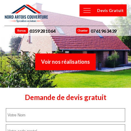
Devis Gratuit
03 59 28 10 64
07 61 96 34 39
Bureau
Chantier
Voir nos réalisations
Demande de devis gratuit