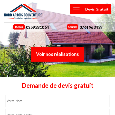
Devis Gratuit
03 59 28 10 64
07 61 96 34 39
Bureau
Chantier
Voir nos réalisations
Demande de devis gratuit