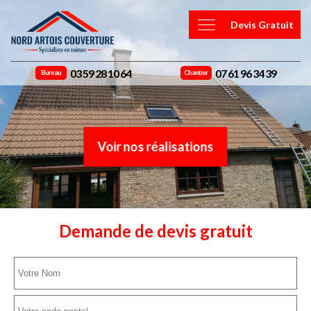
Devis Gratuit
03 59 28 10 64
07 61 96 34 39
Bureau
Chantier
Voir nos réalisations
Demande de devis gratuit