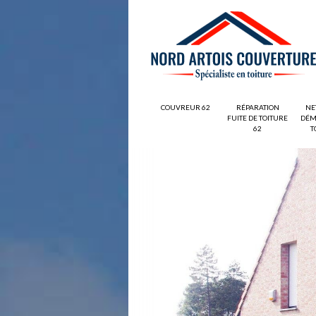
COUVREUR 62
RÉPARATION
NE
FUITE DE TOITURE
DÉM
62
T