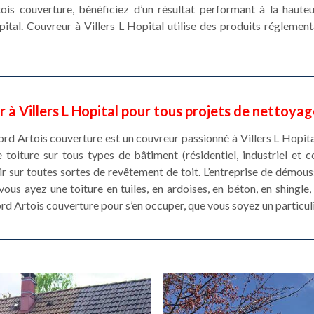
tois couverture, bénéficiez d’un résultat performant à la haut
pital. Couvreur à Villers L Hopital utilise des produits réglemen
 à Villers L Hopital pour tous projets de nettoyag
Nord Artois couverture est un couvreur passionné à Villers L Hopita
oiture sur tous types de bâtiment (résidentiel, industriel et c
r sur toutes sortes de revêtement de toit. L’entreprise de démou
us ayez une toiture en tuiles, en ardoises, en béton, en shingle, e
ord Artois couverture pour s’en occuper, que vous soyez un particul