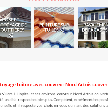
POSE ET
ETTOYAGE DE
PEINTURE SUR
RAVALEME
GOUTTIÈRES
TUILES 62
DE FAÇADES
62
toyage toiture avec couvreur Nord Artois couver
à Villers L Hopital et ses environs, couvreur Nord Artois couvertu
ité, un délai respecté et bien plus. Compétent, expérimenté et passi
onseils et il respecte vos choix en vous donnant des solution