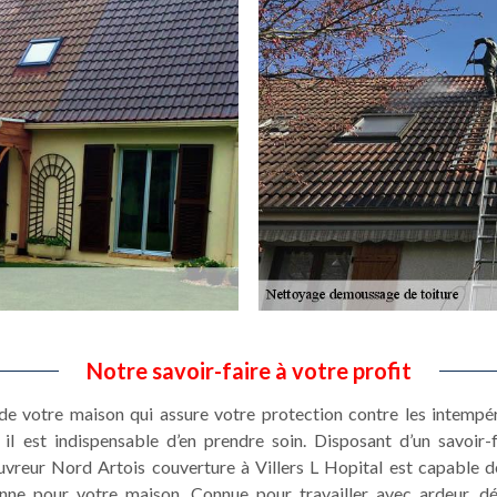
Notre savoir-faire à votre profit
 de votre maison qui assure votre protection contre les intempé
il est indispensable d’en prendre soin. Disposant d’un savoir
ouvreur Nord Artois couverture à Villers L Hopital est capable d
enne pour votre maison. Connue pour travailler avec ardeur, d