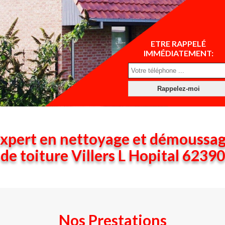
ETRE RAPPELÉ
IMMÉDIATEMENT:
xpert en nettoyage et démoussa
de toiture Villers L Hopital 62390
Nos Prestations