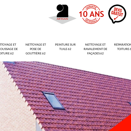
TTOYAGE ET
NETTOYAGE ET
PEINTURE SUR
NETTOYAGE ET
RÉPARATIO
OUSSAGE DE
POSE DE
TUILE 62
RAVALEMENT DE
TOITURE 
OITURE 62
GOUTTIÈRE 62
FAÇADES 62