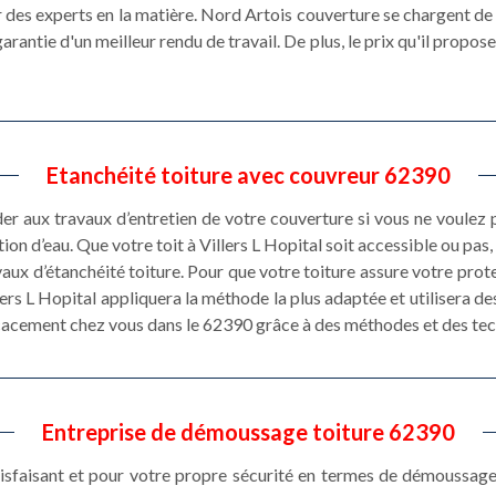
r des experts en la matière. Nord Artois couverture se chargent de ce
antie d'un meilleur rendu de travail. De plus, le prix qu'il propose
Etanchéité toiture avec couvreur 62390
éder aux travaux d’entretien de votre couverture si vous ne voulez
ation d’eau. Que votre toit à Villers L Hopital soit accessible ou p
vaux d’étanchéité toiture. Pour que votre toiture assure votre prot
llers L Hopital appliquera la méthode la plus adaptée et utilisera 
ficacement chez vous dans le 62390 grâce à des méthodes et des tec
Entreprise de démoussage toiture 62390
tisfaisant et pour votre propre sécurité en termes de démoussage 