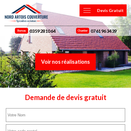
Devis Gratuit
03 59 28 10 64
07 61 96 34 39
Bureau
Chantier
Voir nos réalisations
Demande de devis gratuit