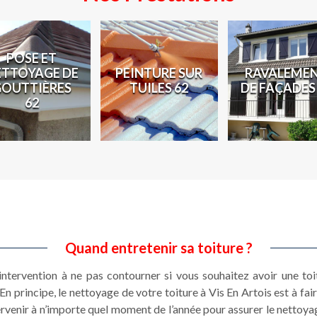
POSE ET
ETTOYAGE DE
PEINTURE SUR
RAVALEME
GOUTTIÈRES
TUILES 62
DE FAÇADES
62
Quand entretenir sa toiture ?
 intervention à ne pas contourner si vous souhaitez avoir une toi
En principe, le nettoyage de votre toiture à Vis En Artois est à fa
rvenir à n’importe quel moment de l’année pour assurer le nettoya