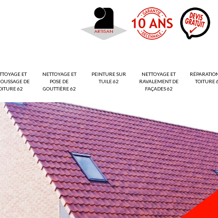
TTOYAGE ET
NETTOYAGE ET
PEINTURE SUR
NETTOYAGE ET
RÉPARATIO
OUSSAGE DE
POSE DE
TUILE 62
RAVALEMENT DE
TOITURE 
OITURE 62
GOUTTIÈRE 62
FAÇADES 62