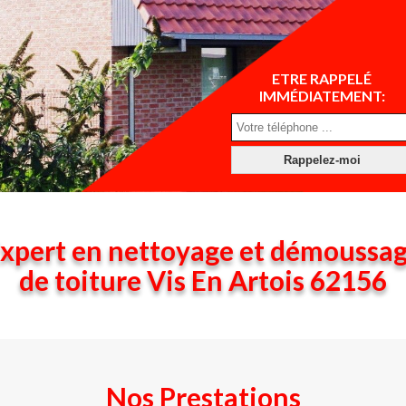
ETRE RAPPELÉ
IMMÉDIATEMENT:
xpert en nettoyage et démoussa
de toiture Vis En Artois 62156
Nos Prestations