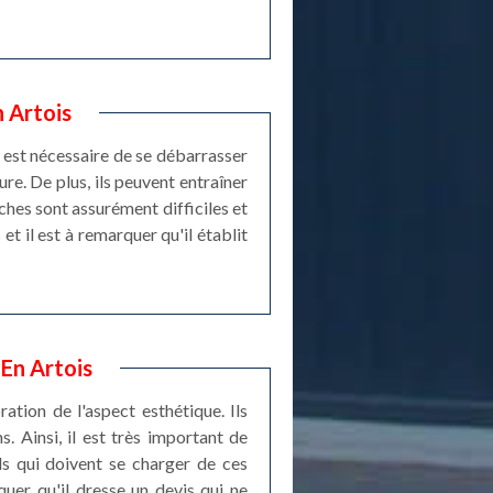
n Artois
l est nécessaire de se débarrasser
ure. De plus, ils peuvent entraîner
ches sont assurément difficiles et
et il est à remarquer qu'il établit
 En Artois
ation de l'aspect esthétique. Ils
s. Ainsi, il est très important de
ls qui doivent se charger de ces
quer qu'il dresse un devis qui ne