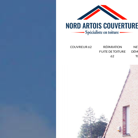
COUVREUR 62
RÉPARATION
NE
FUITE DE TOITURE
DÉM
62
T