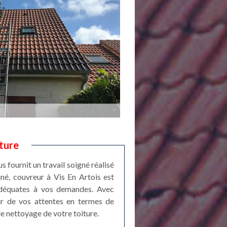
ture
 fournit un travail soigné réalisé
né, couvreur à Vis En Artois est
 adéquates à vos demandes. Avec
eur de vos attentes en termes de
le nettoyage de votre toiture.