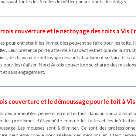
naissant toutes les ficelles du métier par ses bouts des doigts.
tois couverture et le nettoyage des toits à Vis E
es pour entretenir les immeubles peuvent se faire pour les toits. I
ler. Leur présence porte atteinte à l'aspect esthétique de la struct
nsi, des travaux de nettoyage devront absolument se faire. Ces tâ
ts pour les réaliser. Nord Artois couverture se charge des missions 
it et sans engagement.
is couverture et le démoussage pour le toit à Vis
ts des immeubles peuvent être effectués dans un souci d'amélior
r les problèmes d'étanchéité comme les fuites et les infiltration
ussage. Les mousses sont à éliminer. Ce sont des professionne
re peut être convié pour réaliser ces missions et il faut remar