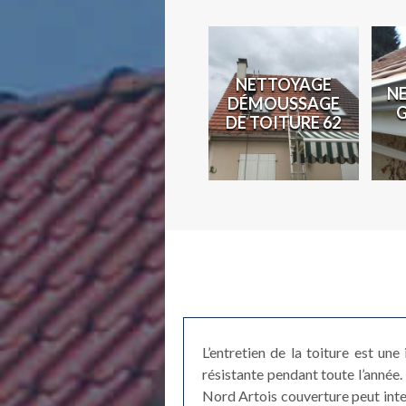
N
NETTOYAGE
N
COUVREUR 62
DÉMOUSSAGE
2
DE TOITURE 62
L’entretien de la toiture est une
résistante pendant toute l’année. 
Nord Artois couverture peut inte