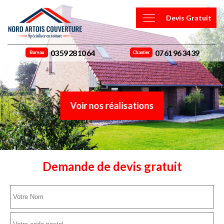
Devis Gratuit
03 59 28 10 64
07 61 96 34 39
Bureau
Chantier
Voir nos réalisations
Demande de devis gratuit