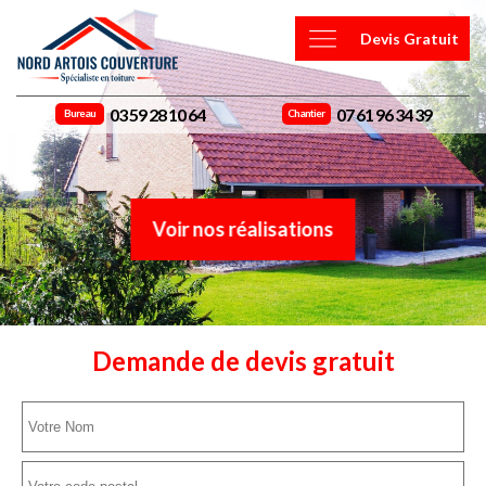
Devis Gratuit
03 59 28 10 64
07 61 96 34 39
Bureau
Chantier
Voir nos réalisations
Demande de devis gratuit