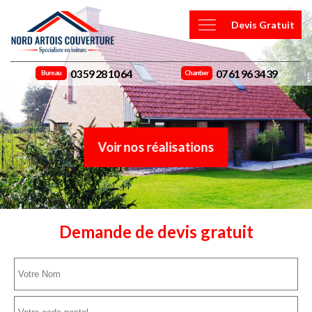
Devis Gratuit
03 59 28 10 64
07 61 96 34 39
Bureau
Chantier
Voir nos réalisations
Demande de devis gratuit