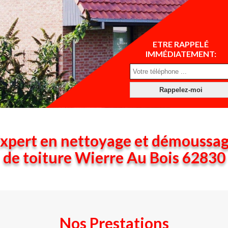
ETRE RAPPELÉ
IMMÉDIATEMENT:
xpert en nettoyage et démoussa
de toiture Wierre Au Bois 62830
Nos Prestations