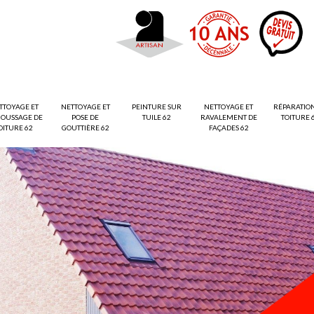
TTOYAGE ET
NETTOYAGE ET
PEINTURE SUR
NETTOYAGE ET
RÉPARATIO
OUSSAGE DE
POSE DE
TUILE 62
RAVALEMENT DE
TOITURE 
OITURE 62
GOUTTIÈRE 62
FAÇADES 62