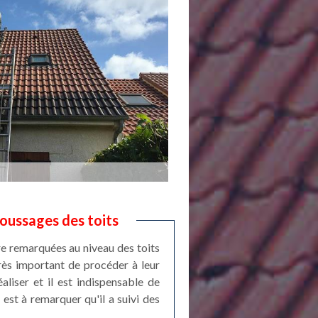
oussages des toits
e remarquées au niveau des toits
très important de procéder à leur
liser et il est indispensable de
est à remarquer qu'il a suivi des