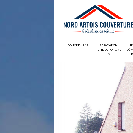
COUVREUR 62
RÉPARATION
NE
FUITE DE TOITURE
DÉM
62
T