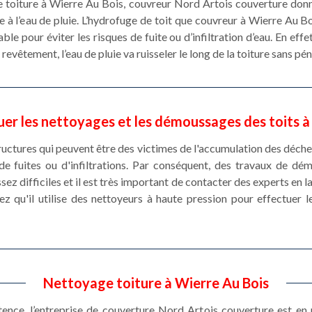
e toiture à Wierre Au Bois, couvreur Nord Artois couverture don
 à l’eau de pluie. L’hydrofuge de toit que couvreur à Wierre Au B
le pour éviter les risques de fuite ou d’infiltration d’eau. En effe
evêtement, l’eau de pluie va ruisseler le long de la toiture sans pé
uer les nettoyages et les démoussages des toits à
ructures qui peuvent être des victimes de l'accumulation des déche
de fuites ou d'infiltrations. Par conséquent, des travaux de d
ssez difficiles et il est très important de contacter des experts en
z qu'il utilise des nettoyeurs à haute pression pour effectuer 
Nettoyage toiture à Wierre Au Bois
stence, l’entreprise de couverture Nord Artois couverture est e