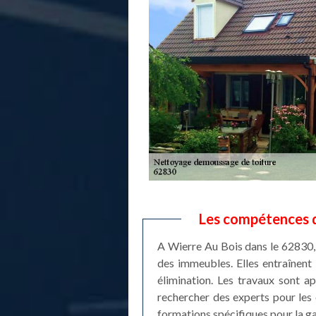
Les compétences d
A Wierre Au Bois dans le 62830,
des immeubles. Elles entraînent 
élimination. Les travaux sont a
rechercher des experts pour les 
formations spécifiques pour la gar