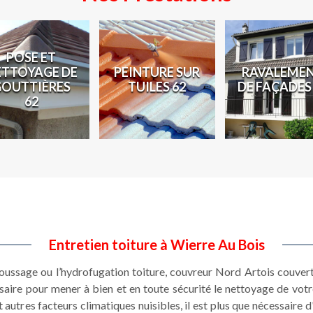
POSE ET
ETTOYAGE DE
PEINTURE SUR
RAVALEME
GOUTTIÈRES
TUILES 62
DE FAÇADES
62
Entretien toiture à Wierre Au Bois
moussage ou l’hydrofugation toiture, couvreur Nord Artois couver
ssaire pour mener à bien et en toute sécurité le nettoyage de votr
 autres facteurs climatiques nuisibles, il est plus que nécessaire d