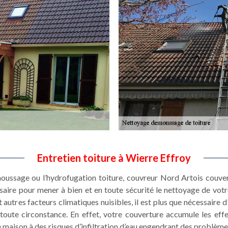
Entretien toiture à Wierre Effroy
moussage ou l’hydrofugation toiture, couvreur Nord Artois couve
ssaire pour mener à bien et en toute sécurité le nettoyage de votr
 autres facteurs climatiques nuisibles, il est plus que nécessaire d
toute circonstance. En effet, votre couverture accumule les eff
 maison à des risques d’infiltration d’eau engendrant des problème