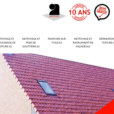
TTOYAGE ET
NETTOYAGE ET
PEINTURE SUR
NETTOYAGE ET
RÉPARATIO
OUSSAGE DE
POSE DE
TUILE 62
RAVALEMENT DE
TOITURE 
OITURE 62
GOUTTIÈRE 62
FAÇADES 62