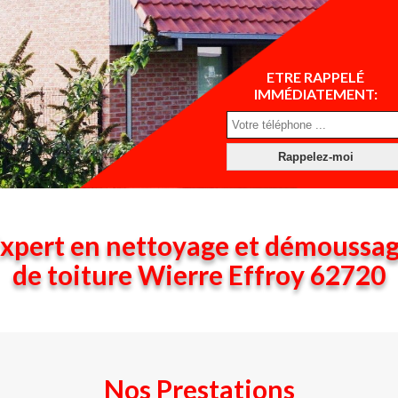
ETRE RAPPELÉ
IMMÉDIATEMENT:
xpert en nettoyage et démoussa
de toiture Wierre Effroy 62720
Nos Prestations