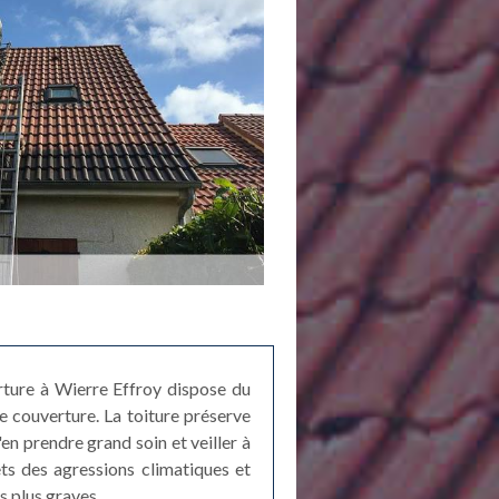
rture à Wierre Effroy dispose du
e couverture. La toiture préserve
'en prendre grand soin et veiller à
ets des agressions climatiques et
s plus graves.