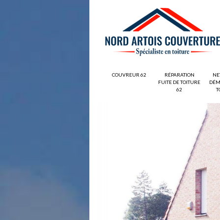
COUVREUR 62
RÉPARATION
NE
FUITE DE TOITURE
DÉM
62
T