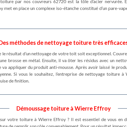
é toiture par nos couvreurs 62720 est la tôle d’acier nervurée. E
oy met en place un complexe iso-étanche constitué d’un pare-vap
Des méthodes de nettoyage toiture très efficace
 le résultat d’un nettoyage de votre toit soit exceptionnel. Couvre
 brosse en métal. Ensuite, il va ôter les résidus avec un nettoy
va appliquer du produit anti-mousse. Après avoir laissé le prod
oyenne. Si vous le souhaitez, l’entreprise de nettoyage toiture à
ise de finition.
Démoussage toiture à Wierre Effroy
sur votre toiture à Wierre Effroy ? Il est essentiel de vous en 
ture de remplir son rôle convenablement. Pour un résultat impecc