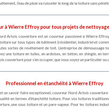
tement, l’eau de pluie va ruisseler le long de la toiture sans pénét
r à Wierre Effroy pour tous projets de nettoyage
 Nord Artois couverture est un couvreur passionné à Wierre Effroy
iture sur tous types de bâtiment (résidentiel, industriel et comm
outes sortes de revêtement de toit. L’entreprise de démoussage t
z une toiture en tuiles, en ardoises, en béton, en shingle, en terre
ois couverture pour s’en occuper, que vous soyez un particulier ou 
Professionnel en étanchéité à Wierre Effroy
et un savoir-faire exceptionnel, couvreur Nord Artois couvertur
ualité en termes d’étanchéité toiture. Pour vos toitures traditionne
rture, une sous toiture et un pare-vapeur. Pour les toitures industr