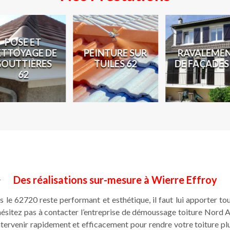
POSE ET
ETTOYAGE DE
PEINTURE SUR
RAVALEME
GOUTTIÈRES
TUILES 62
DE FAÇADES
62
Des réalisations sur-mesure à Wierre Effroy
 le 62720 reste performant et esthétique, il faut lui apporter tous
’hésitez pas à contacter l’entreprise de démoussage toiture Nord A
tervenir rapidement et efficacement pour rendre votre toiture plu