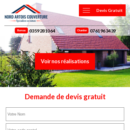
Devis Gratuit
03 59 28 10 64
07 61 96 34 39
Bureau
Chantier
Voir nos réalisations
Demande de devis gratuit