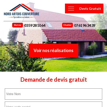
Devis Gratuit
03 59 28 10 64
07 61 96 34 39
Bureau
Chantier
Voir nos réalisations
Demande de devis gratuit