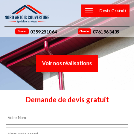
Devis Gratuit
03 59 28 10 64
07 61 96 34 39
Bureau
Chantier
Voir nos réalisations
Demande de devis gratuit