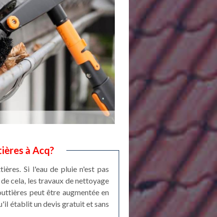
tières à Acq?
res. Si l'eau de pluie n'est pas
 de cela, les travaux de nettoyage
gouttières peut être augmentée en
il établit un devis gratuit et sans