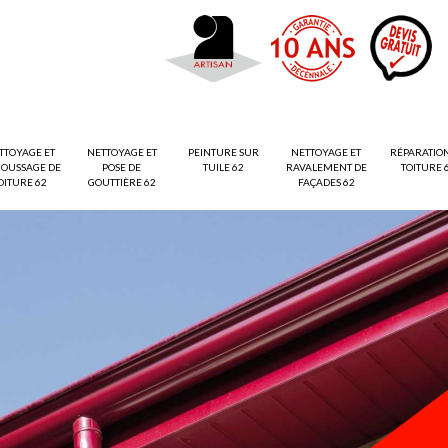
TTOYAGE ET
NETTOYAGE ET
PEINTURE SUR
NETTOYAGE ET
RÉPARATIO
OUSSAGE DE
POSE DE
TUILE 62
RAVALEMENT DE
TOITURE 
OITURE 62
GOUTTIÈRE 62
FAÇADES 62