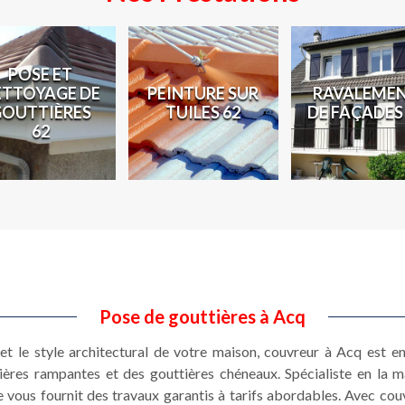
POSE ET
ETTOYAGE DE
PEINTURE SUR
RAVALEME
GOUTTIÈRES
TUILES 62
DE FAÇADES
62
Pose de gouttières à Acq
 et le style architectural de votre maison, couvreur à Acq est 
ières rampantes et des gouttières chéneaux. Spécialiste en la 
 vous fournit des travaux garantis à tarifs abordables. Avec co