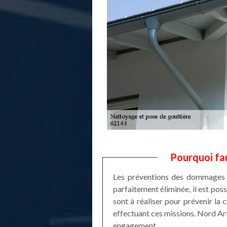
Pourquoi fau
Les préventions des dommages st
parfaitement éliminée, il est pos
sont à réaliser pour prévenir la
effectuant ces missions. Nord Arto
engagement.