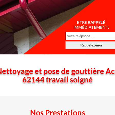
ETRE RAPPELÉ
IMMÉDIATEMENT:
ettoyage et pose de gouttière A
62144 travail soigné
Nos Prestations