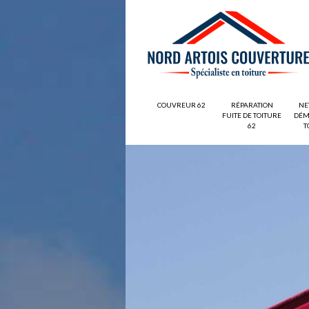
COUVREUR 62
RÉPARATION
NE
FUITE DE TOITURE
DÉM
62
T