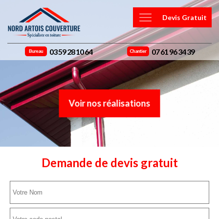
Devis Gratuit
03 59 28 10 64
07 61 96 34 39
Bureau
Chantier
Voir nos réalisations
Demande de devis gratuit