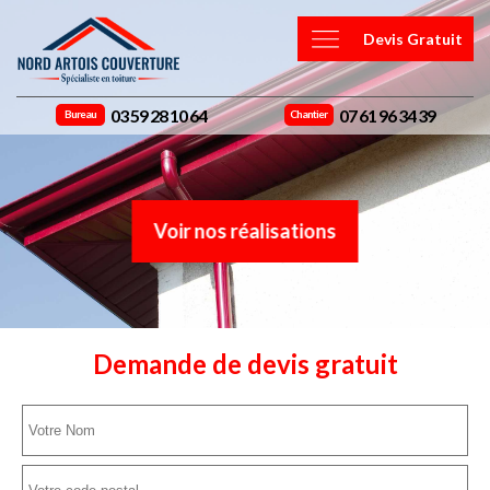
Devis Gratuit
03 59 28 10 64
07 61 96 34 39
Bureau
Chantier
Voir nos réalisations
Demande de devis gratuit