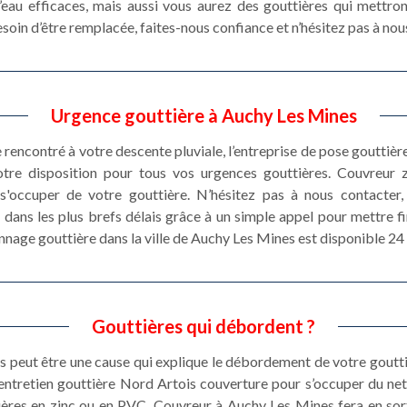
eau efficaces, mais aussi vous aurez des gouttières qui mettront
besoin d’être remplacée, faites-nous confiance et n’hésitez pas à no
Urgence gouttière à Auchy Les Mines
 rencontré à votre descente pluviale, l’entreprise de pose gouttiè
tre disposition pour tous vos urgences gouttières. Couvreur
 s'occuper de votre gouttière. N’hésitez pas à nous contacter
dans les plus brefs délais grâce à un simple appel pour mettre f
nage gouttière dans la ville de Auchy Les Mines est disponible 24 
Gouttières qui débordent ?
es peut être une cause qui explique le débordement de votre goutt
 d’entretien gouttière Nord Artois couverture pour s’occuper du ne
ères en zinc ou en PVC. Couvreur à Auchy Les Mines fera en sort