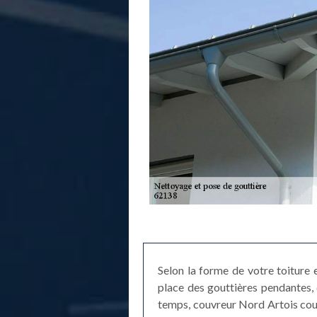
Selon la forme de votre toiture 
place des gouttières pendantes, 
temps, couvreur Nord Artois couv