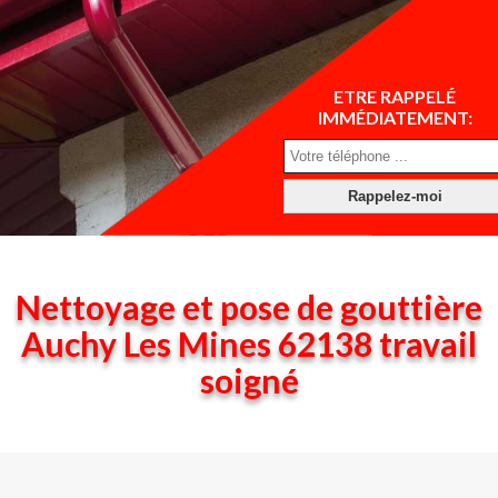
ETRE RAPPELÉ
IMMÉDIATEMENT:
Nettoyage et pose de gouttière
Auchy Les Mines 62138 travail
soigné