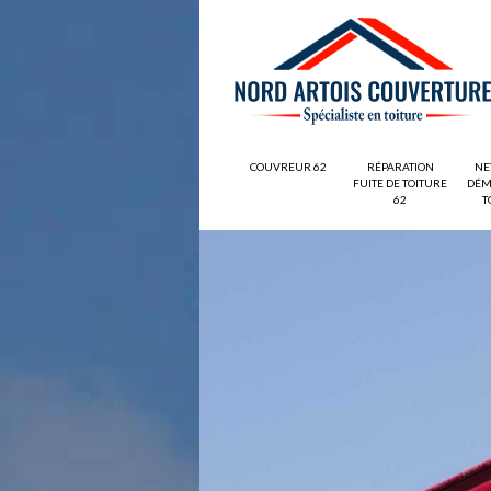
COUVREUR 62
RÉPARATION
NE
FUITE DE TOITURE
DÉM
62
T