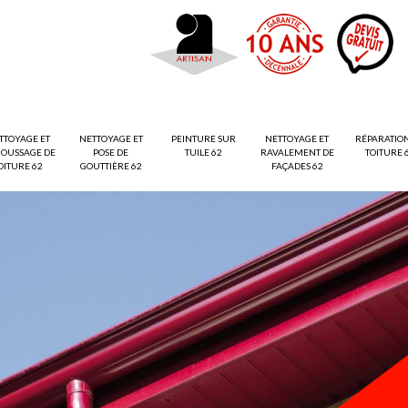
TTOYAGE ET
NETTOYAGE ET
PEINTURE SUR
NETTOYAGE ET
RÉPARATIO
OUSSAGE DE
POSE DE
TUILE 62
RAVALEMENT DE
TOITURE 
OITURE 62
GOUTTIÈRE 62
FAÇADES 62