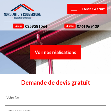
Devis Gratuit
03 59 28 10 64
07 61 96 34 39
Bureau
Chantier
Voir nos réalisations
Demande de devis gratuit