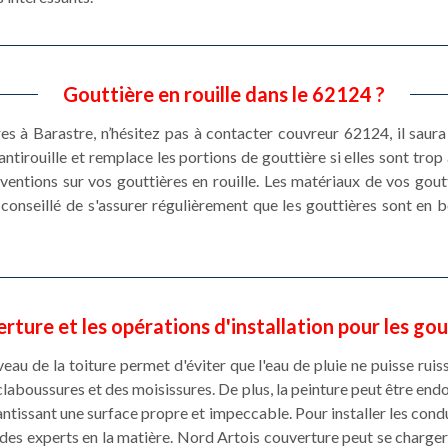
Gouttière en rouille dans le 62124 ?
res à Barastre, n’hésitez pas à contacter couvreur 62124, il saura
ntirouille et remplace les portions de gouttière si elles sont trop 
rventions sur vos gouttières en rouille. Les matériaux de vos gout
st conseillé de s'assurer régulièrement que les gouttières sont en
rture et les opérations d'installation pour les gou
eau de la toiture permet d'éviter que l'eau de pluie ne puisse ruiss
claboussures et des moisissures. De plus, la peinture peut être en
ntissant une surface propre et impeccable. Pour installer les condu
des experts en la matière. Nord Artois couverture peut se charger d