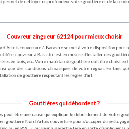
qui permet de nettoyer en profondeur votre gouttière et de la rendr
Couvreur zingueur 62124 pour mieux choisir
ord Artois couverture à Barastre se met à votre disposition pour o
ttière, couvreur à Barastre est en mesure d’installer des gouttièr
ières en bois, etc. Votre matériau de gouttière doit être choisi en
insi que des conditions climatiques de votre région. En tant qu’
tallation de gouttière respectant les règles d’art.
Gouttières qui débordent ?
es peut être une cause qui explique le débordement de votre gout
etien gouttière Nord Artois couverture pour s’occuper du nettoyag
zinc ou en PVC. Couvreur à Barastre fera en sorte d’appliquer la