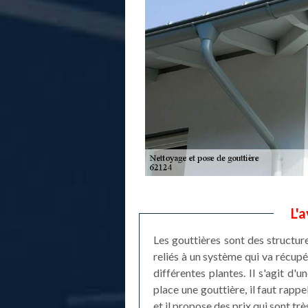
L'
Les gouttières sont des structure
reliés à un système qui va récupér
différentes plantes. Il s'agit d
place une gouttière, il faut rapp
et il propose des prix qui sont trè