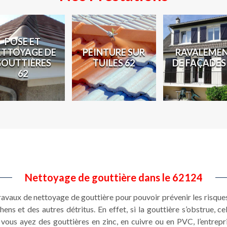
POSE ET
ETTOYAGE DE
PEINTURE SUR
RAVALEME
GOUTTIÈRES
TUILES 62
DE FAÇADES
62
Nettoyage de gouttière dans le 62124
 travaux de nettoyage de gouttière pour pouvoir prévenir les risques
ens et des autres détritus. En effet, si la gouttière s’obstrue, c
vous ayez des gouttières en zinc, en cuivre ou en PVC, l’entrep