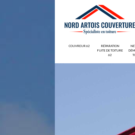
COUVREUR 62
RÉPARATION
NE
FUITE DE TOITURE
DÉM
62
T