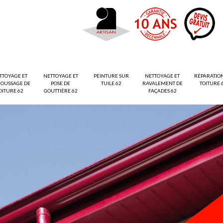
TTOYAGE ET
NETTOYAGE ET
PEINTURE SUR
NETTOYAGE ET
RÉPARATIO
OUSSAGE DE
POSE DE
TUILE 62
RAVALEMENT DE
TOITURE 
OITURE 62
GOUTTIÈRE 62
FAÇADES 62