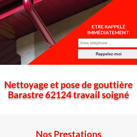
ETRE RAPPELÉ
IMMÉDIATEMENT:
Nettoyage et pose de gouttière
Barastre 62124 travail soigné
Nos Prestations