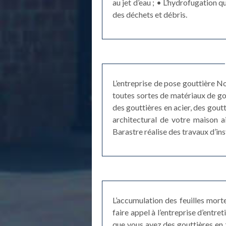
au jet d’eau ; • L’hydrofugation 
des déchets et débris.
L’entreprise de pose gouttière N
toutes sortes de matériaux de gou
des gouttières en acier, des goutt
architectural de votre maison a
Barastre réalise des travaux d’ins
L’accumulation des feuilles mort
faire appel à l’entreprise d’entr
que vous ayez des gouttières en 