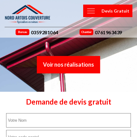
Devis Gratuit
03 59 28 10 64
07 61 96 34 39
Bureau
Chantier
Voir nos réalisations
Demande de devis gratuit