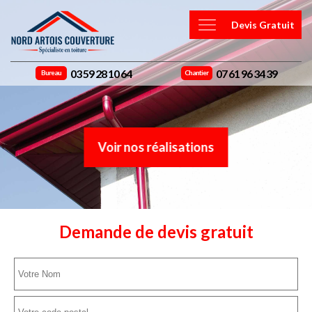
Devis Gratuit
03 59 28 10 64
07 61 96 34 39
Bureau
Chantier
Voir nos réalisations
Demande de devis gratuit