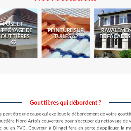
POSE ET
ETTOYAGE DE
PEINTURE SUR
RAVALEME
GOUTTIÈRES
TUILES 62
DE FAÇADES
62
Gouttières qui débordent ?
s peut être une cause qui explique le débordement de votre gouttièr
 gouttière Nord Artois couverture pour s’occuper du nettoyage de 
c ou en PVC. Couvreur à Blingel fera en sorte d’appliquer la 