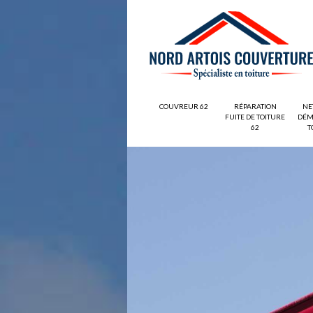
COUVREUR 62
RÉPARATION
NE
FUITE DE TOITURE
DÉM
62
T