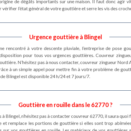
origine de dégâts importants sur une maison. Il faut donc agir vi
rifier l’état général de votre gouttière et serre les vis des croch
Urgence gouttière à Blingel
e rencontré à votre descente pluviale, l’entreprise de pose go
disposition pour tous vos urgences gouttières. Couvreur zingueu
gouttière. N’hésitez pas à nous contacter, couvreur zingueur Nord 
grâce à un simple appel pour mettre fin à votre problème de goutt
de Blingel est disponible 24 h/24 et 7 jours/7.
Gouttière en rouille dans le 62770 ?
s à Blingel, n’hésitez pas à contacter couvreur 62770, il saura quoi 
e et remplace les portions de gouttière si elles sont trop abîmées
s sur vos gouttières en rouille. Les matériaux de vos gouttières 