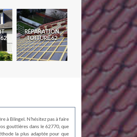
NT
RÉPARATION
TRAVAUX DE
D
 62
TOITURE 62
ZINGUERIE 62
e à Blingel. N’hésitez pas à faire
vos gouttières dans le 62770, que
méthode la plus adaptée pour que