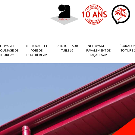
TTOYAGE ET
NETTOYAGE ET
PEINTURE SUR
NETTOYAGE ET
RÉPARATIO
OUSSAGE DE
POSE DE
TUILE 62
RAVALEMENT DE
TOITURE 
OITURE 62
GOUTTIÈRE 62
FAÇADES 62