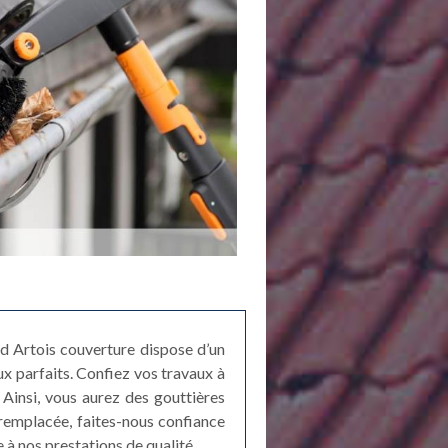
d Artois couverture dispose d’un
ux parfaits. Confiez vos travaux à
 Ainsi, vous aurez des gouttières
 remplacée, faites-nous confiance
 à nos prestations de qualité.