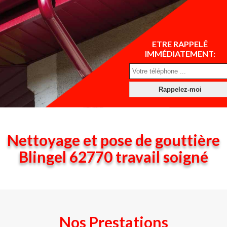
ETRE RAPPELÉ
IMMÉDIATEMENT:
Nettoyage et pose de gouttière
Blingel 62770 travail soigné
Nos Prestations