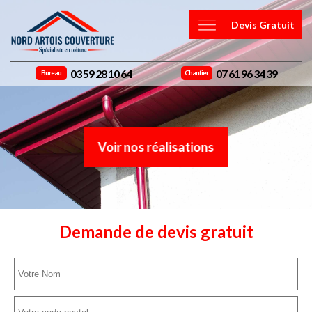
Devis Gratuit
03 59 28 10 64
07 61 96 34 39
Bureau
Chantier
Voir nos réalisations
Demande de devis gratuit