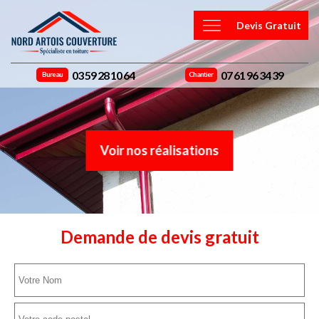
Devis Gratuit
03 59 28 10 64
07 61 96 34 39
Bureau
Chantier
Voir nos réalisations
Demande de devis gratuit