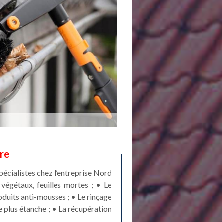
re
pécialistes chez l’entreprise Nord
végétaux, feuilles mortes ; • Le
roduits anti-mousses ; • Le rinçage
e plus étanche ; • La récupération