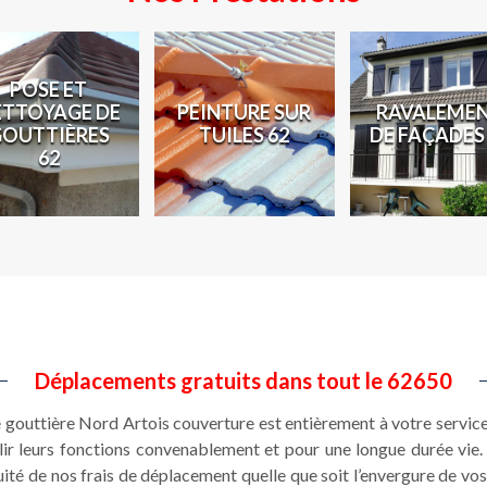
POSE ET
ETTOYAGE DE
PEINTURE SUR
RAVALEME
GOUTTIÈRES
TUILES 62
DE FAÇADES
62
Déplacements gratuits dans tout le 62650
e gouttière Nord Artois couverture est entièrement à votre service
ir leurs fonctions convenablement et pour une longue durée vie. 
ité de nos frais de déplacement quelle que soit l’envergure de vo