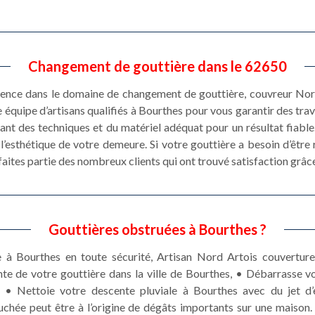
Changement de gouttière dans le 62650
rience dans le domaine de changement de gouttière, couvreur Nor
e équipe d’artisans qualifiés à Bourthes pour vous garantir des tra
nt des techniques et du matériel adéquat pour un résultat fiable.
 l’esthétique de votre demeure. Si votre gouttière a besoin d’être
faites partie des nombreux clients qui ont trouvé satisfaction grâce
Gouttières obstruées à Bourthes ?
 à Bourthes en toute sécurité, Artisan Nord Artois couverture 
nte de votre gouttière dans la ville de Bourthes, • Débarrasse v
r, • Nettoie votre descente pluviale à Bourthes avec du jet d’e
hée peut être à l’origine de dégâts importants sur une maison. I