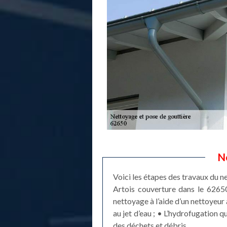
N
Voici les étapes des travaux du n
Artois couverture dans le 62650
nettoyage à l’aide d’un nettoyeur 
au jet d’eau ; • L’hydrofugation 
des déchets et débris.