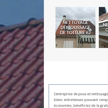
N
NETTOYAGE
N
COUVREUR 62
DÉMOUSSAGE
2
DE TOITURE 62
L’entreprise de pose et nettoyag
biens entretenues pouvant rempl
économies, bénéficiez de la gratu