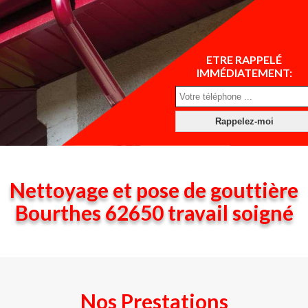
ETRE RAPPELÉ
IMMÉDIATEMENT:
Nettoyage et pose de gouttière
Bourthes 62650 travail soigné
Nos Prestations