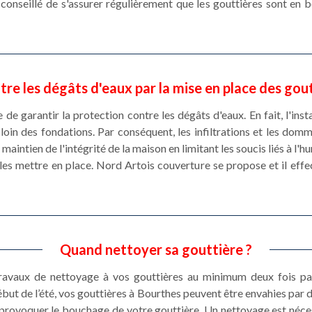
st conseillé de s'assurer régulièrement que les gouttières sont en
tre les dégâts d'eaux par la mise en place des gou
le de garantir la protection contre les dégâts d'eaux. En fait, l'in
ie loin des fondations. Par conséquent, les infiltrations et les dom
maintien de l'intégrité de la maison en limitant les soucis liés à l'h
les mettre en place. Nord Artois couverture se propose et il effec
Quand nettoyer sa gouttière ?
 travaux de nettoyage à vos gouttières au minimum deux fois pa
ut de l’été, vos gouttières à Bourthes peuvent être envahies par 
 provoquer le bouchage de votre gouttière. Un nettoyage est néce