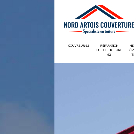
COUVREUR 62
RÉPARATION
NE
FUITE DE TOITURE
DÉM
62
T