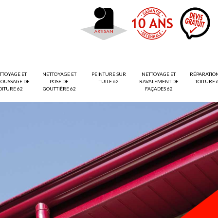
TTOYAGE ET
NETTOYAGE ET
PEINTURE SUR
NETTOYAGE ET
RÉPARATIO
OUSSAGE DE
POSE DE
TUILE 62
RAVALEMENT DE
TOITURE 
OITURE 62
GOUTTIÈRE 62
FAÇADES 62